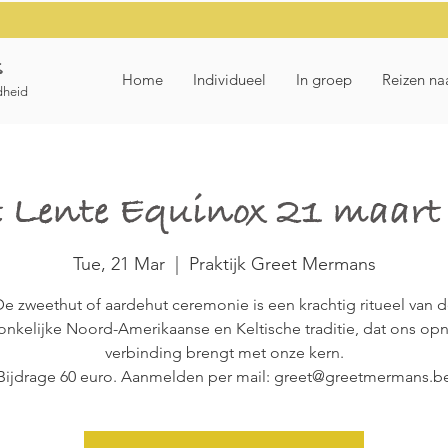
s
Home
Individueel
In groep
Reizen na
dheid
 Lente Equinox 21 maa
Tue, 21 Mar
  |  
Praktijk Greet Mermans
e zweethut of aardehut ceremonie is een krachtig ritueel van 
onkelijke Noord-Amerikaanse en Keltische traditie, dat ons opn
verbinding brengt met onze kern.
Bijdrage 60 euro. Aanmelden per mail: greet@greetmermans.b