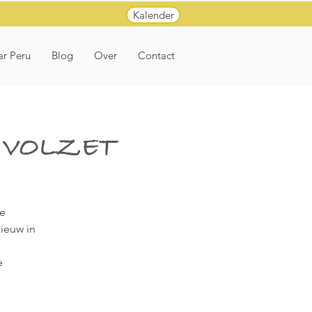
Kalender
ar Peru
Blog
Over
Contact
rt VOLZET
de
ieuw in
e