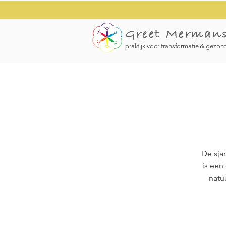
Greet Merman
praktijk voor transformatie & gezon
De sjam
is een
natu