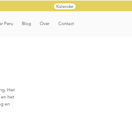
Kalender
ar Peru
Blog
Over
Contact
ing. Het
 en het
ng en