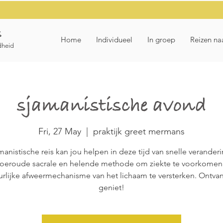
s
Home
Individueel
In groep
Reizen na
dheid
sjamanistische avond
Fri, 27 May
  |  
praktijk greet mermans
anistische reis kan jou helpen in deze tijd van snelle verander
 oeroude sacrale en helende methode om ziekte te voorkomen
urlijke afweermechanisme van het lichaam te versterken. Ontva
geniet!