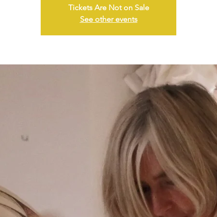
Tickets Are Not on Sale
See other events