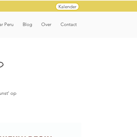
Kalender
ar Peru
Blog
Over
Contact
O
unst' op