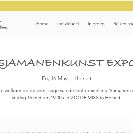
s
Home
Individueel
In groep
Reizen na
dheid
SJAMANENKUNST EXP
Fri, 16 May
  |  
Herselt
te welkom op de vernissage van de tentoonstelling 'Samanenk
vrijdag 16 mei om 19.30u in VTC DE MIXX in Herselt.