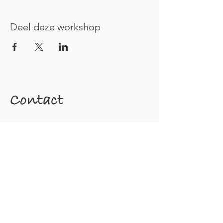
Deel deze workshop
Contact
Greet Mermans
Schransdijk 1 - 2440 Geel
greet@greetmermans.be
+32 (0)499.27.19.87
volg me via