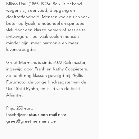
Mikao Usui (1865-1926). Reiki is bekend 
wegens zijn eenvoud, diepgang en 
doeltreffendheid. Mensen voelen zich vaak 
beter op fysiek, emotioneel en spiritueel 
vlak door een klas te nemen of sessies te 
ontvangen. Heel vaak voelen mensen 
minder pijn, meer harmonie en meer 
levensvreugde.
Greet Mermans is sinds 2022 Reikimaster, 
ingewijd door Frank en Kathy Coppieters. 
Ze heeft nog klassen gevolgd bij Phyllis 
Furumoto, de vorige lijndraagster van de 
Usui Shiki Ryoho, en is lid van de Reiki 
Alliantie.
Prijs: 250 euro 
Inschrijven: 
stuur een mail
 naar 
greet@greetmermans.be