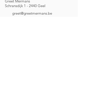
Greet Mermans
Schransdijk 1 - 2440 Geel
greet@greetmermans.be
+32 (0)499.27.19.87
volg me via
Blijf op de hoogte