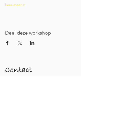
Lees meer >
Deel deze workshop
Contact
Greet Mermans
Schransdijk 1 - 2440 Geel
greet@greetmermans.be
+32 (0)499.27.19.87