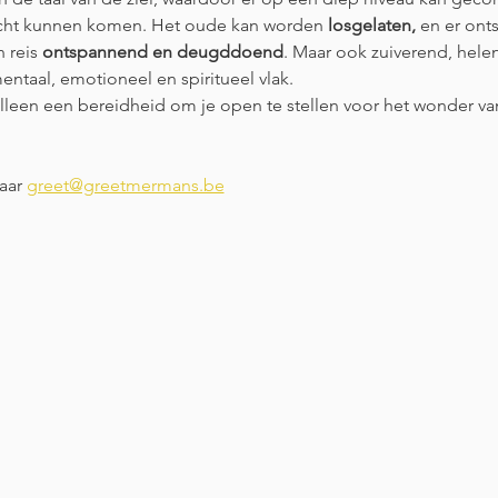
licht kunnen komen. Het oude kan worden 
losgelaten,
 en er ont
 reis 
ontspannend en deugddoend
. Maar ook zuiverend, hele
entaal, emotioneel en spiritueel vlak.
, alleen een bereidheid om je open te stellen voor het wonder v
aar 
greet@greetmermans.be