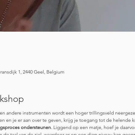
ransdijk 1, 2440 Geel, Belgium
rkshop
n andere instrumenten wordt een hoger trillingsveld neergezet
pen en je er aan over te geven, krijg je toegang tot de helende 
gsproces ondersteunen
. Liggend op een matje, hoef je daarvoo
 de taal van de ziel, waardoor er op een diep niveau kan ge