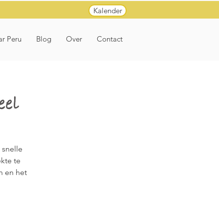
Kalender
ar Peru
Blog
Over
Contact
eel
 snelle
kte te
n en het