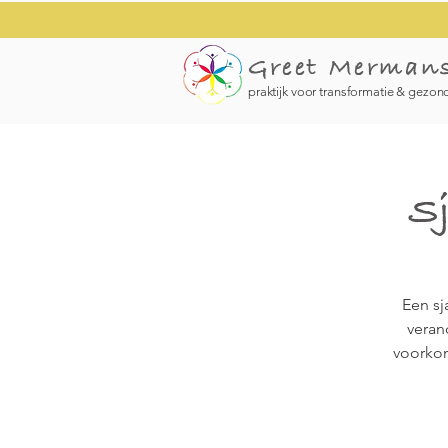
Greet Merman
praktijk voor transformatie & gezon
Sj
Een sj
veran
voorkom