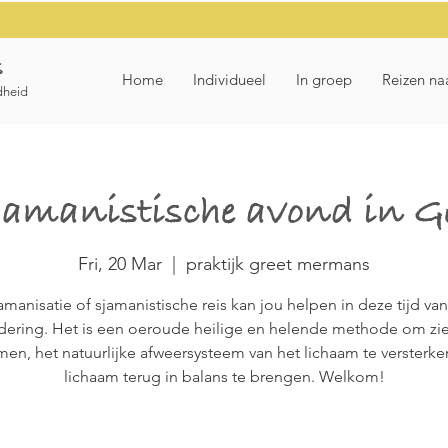
s
Home
Individueel
In groep
Reizen na
dheid
amanistische avond in G
Fri, 20 Mar
  |  
praktijk greet mermans
amanisatie of sjamanistische reis kan jou helpen in deze tijd van
dering. Het is een oeroude heilige en helende methode om zie
en, het natuurlijke afweersysteem van het lichaam te versterke
lichaam terug in balans te brengen. Welkom!